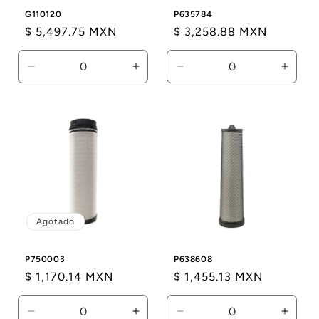
G110120
P635784
Precio
$ 5,497.75 MXN
Precio
$ 3,258.88 MXN
habitual
habitual
Reducir
Aumentar
Reducir
Aumen
cantidad
cantidad
cantidad
canti
para
para
para
para
Default
Default
Default
Defaul
Title
Title
Title
Title
Agotado
P750003
P638608
Precio
$ 1,170.14 MXN
Precio
$ 1,455.13 MXN
habitual
habitual
Reducir
Aumentar
Reducir
Aumen