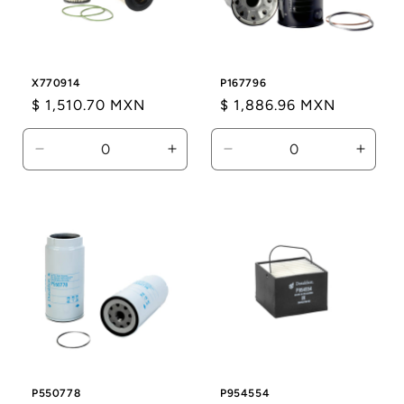
X770914
P167796
Precio
$ 1,510.70 MXN
Precio
$ 1,886.96 MXN
habitual
habitual
Reducir
Aumentar
Reducir
Aumen
cantidad
cantidad
cantidad
canti
para
para
para
para
Default
Default
Default
Defaul
Title
Title
Title
Title
P550778
P954554