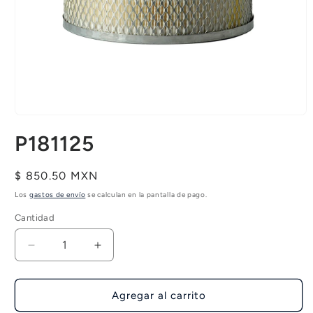
Abrir
elemento
P181125
multimedia
1
en
una
Precio
$ 850.50 MXN
ventana
habitual
modal
Los
gastos de envío
se calculan en la pantalla de pago.
Cantidad
Reducir
Aumentar
cantidad
cantidad
para
para
P181125
P181125
Agregar al carrito