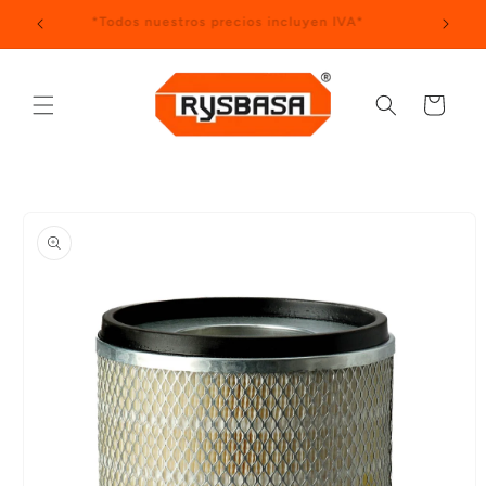
Ir
*Todos nuestros precios incluyen IVA*
directamente
al contenido
Carrito
Ir
directamente
a la
información
del producto