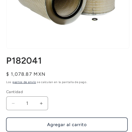
Abrir
elemento
P182041
multimedia
1
en
una
Precio
$ 1,078.87 MXN
ventana
habitual
modal
Los
gastos de envío
se calculan en la pantalla de pago.
Cantidad
Reducir
Aumentar
cantidad
cantidad
para
para
P182041
P182041
Agregar al carrito