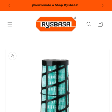
Ir
¡Bienvenido a Shop Rysbasa!
directamente
al contenido
Carrito
Ir
directamente
a la
información
del producto