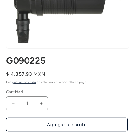
Abrir
elemento
G090225
multimedia
1
en
una
Precio
$ 4,357.93 MXN
ventana
habitual
modal
Los
gastos de envío
se calculan en la pantalla de pago.
Cantidad
Reducir
Aumentar
cantidad
cantidad
para
para
G090225
G090225
Agregar al carrito