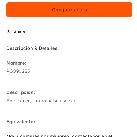
Comprar ahora
Share
Descripcion & Detalles
Nombre:
PG090225
Descripción:
Air cleaner, fpg radialseal alexin
Equivalente:
*Para compras por mayoreo, contáctanos en el