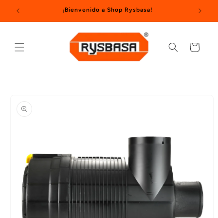
Ir
¡Bienvenido a Shop Rysbasa!
directamente
al contenido
Carrito
Ir
directamente
a la
información
del producto